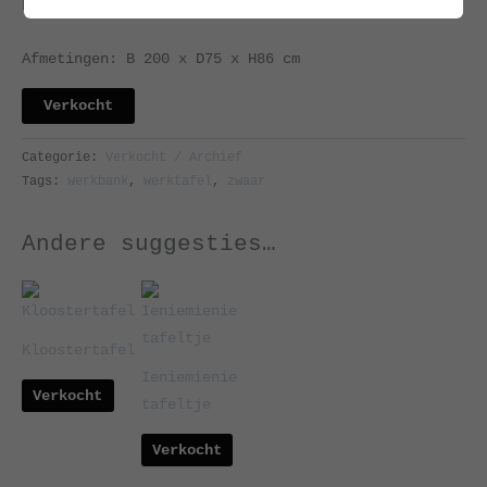
blad
Afmetingen: B 200 x D75 x H86 cm
Verkocht
Categorie:
Verkocht / Archief
Tags:
werkbank
,
werktafel
,
zwaar
Andere suggesties…
Kloostertafel
Ieniemienie
Verkocht
tafeltje
Verkocht