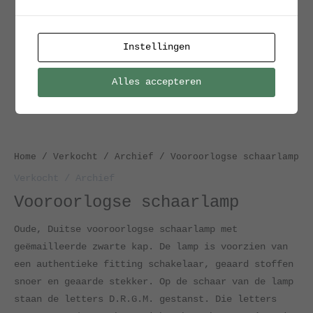
Instellingen
Alles accepteren
Home
/
Verkocht / Archief
/ Vooroorlogse schaarlamp
Verkocht / Archief
Vooroorlogse schaarlamp
Oude, Duitse vooroorlogse schaarlamp met
geëmailleerde zwarte kap. De lamp is voorzien van
een authentieke fitting schakelaar, geaard stoffen
snoer en geaarde stekker. Op de schaar van de lamp
staan de letters D.R.G.M. gestanst. Die letters