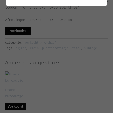
rek, bedoeld om je kranten en tijdschriften neer te
leggen. (er ontbreken twee spijltjes)
Afmetingen: B80/83 – H75 – D42 cm
Verkocht
Categorie:
Verkocht / Archief
Tags:
bijzet
,
klein
,
plantentafeltje
,
tafel
,
vintage
Andere suggesties…
Frans
bureautje
Verkocht