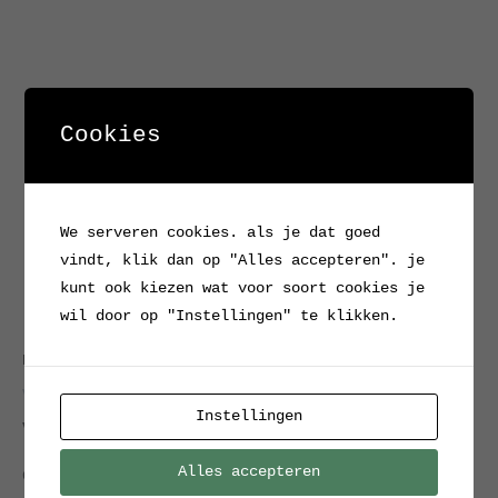
Cookies
We serveren cookies. als je dat goed
vindt, klik dan op "Alles accepteren". je
kunt ook kiezen wat voor soort cookies je
wil door op "Instellingen" te klikken.
Home
/
Verkocht / Archief
/ Vintage tafeltje
Verkocht / Archief
Instellingen
Vintage tafeltje
Alles accepteren
Gaaf vintage tafeltje met aan de onderzijde een