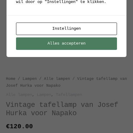
wil door op "Instellingen" te klikken.
Instellingen
Alles accepteren
Home
/
Lampen
/
Alle lampen
/ Vintage tafellamp van
Josef Hurka voor Napako
Alle lampen
,
Lampen
,
Tafellampen
Vintage tafellamp van Josef
Hurka voor Napako
€
120.00