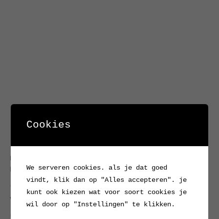
Cookies
Home
/
Lampen
/
Alle lampen
/ Vintage opaline
We serveren cookies. als je dat goed
hanglamp, diameter 30 cm
vindt, klik dan op "Alles accepteren". je
Alle lampen
,
Hang- en plafondlampen
,
Lampen
kunt ook kiezen wat voor soort cookies je
Vintage opaline hanglamp,
wil door op "Instellingen" te klikken.
diameter 30 cm