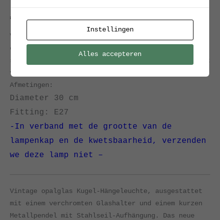
€
80.00
Instellingen
Vintage opaline bolvormige hanglamp, voorzien van
chromen glashouder en korte metalen pendel met
Alles accepteren
staaldraad ophanging. Het nieuwe snoer is van zwart
vinyl.
Afmetingen:
Diameter 30 cm
Fitting: E27
-In verband met de grootte van de
lampenkap en de kwetsbaarheid, verzenden
we deze lamp niet –
Vintage opalglas Kugel-Hängeleuchte, ausgestattet
mit einem verchromten Glashalter und einem kurzen
Metallpendel mit Stahlseil-Aufhängung. Das neue