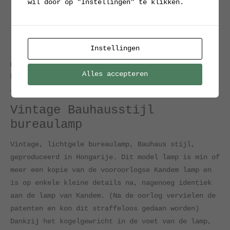
wil door op "Instellingen" te klikken.
Instellingen
Home
/
Verkocht / Archief
/ Vintage Bauhausstijl
Alles accepteren
bureaulamp
Verkocht / Archief
Vintage Bauhausstijl
bureaulamp
Vintage, lichtgele bureaulamp, Bauhaus stijl,
geproduceerd in Hongarije. Dit model lamp is min of
meer een kopie van de vooroorlogse Kandem lamp en
is op enkele kleine details na, nagenoeg identiek
aan de lamp van Kandem. (Na de oorlog vervielen de
patenten en kon dit straffeloos gedaan worden)
Dankzij het kogelgewricht in de voet van de lamp,