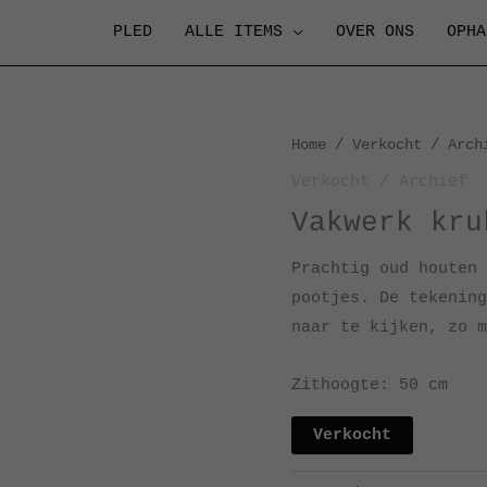
PLED
ALLE ITEMS
OVER ONS
OPHA
Home
/
Verkocht / Arch
Verkocht / Archief
Vakwerk kru
Prachtig oud houten 
pootjes. De tekening
naar te kijken, zo m
Zithoogte: 50 cm
Verkocht