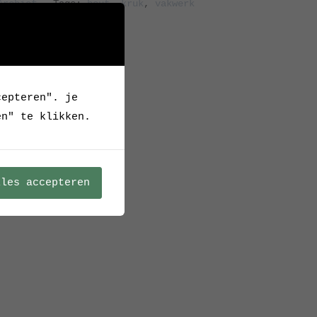
Archief
Tags:
hout
,
kruk
,
vakwerk
cepteren". je
en" te klikken.
lles accepteren