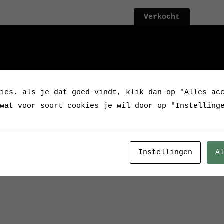
Verkocht
Categorie:
Verkocht / 
Tags:
BC1587
,
E14 fitt
Uitschuifbaar
,
wandlam
ies. als je dat goed vindt, klik dan op "Alles ac
wat voor soort cookies je wil door op "Instelling
Instellingen
A