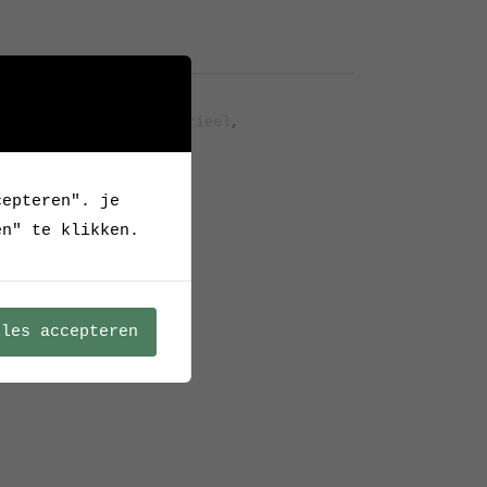
Archief
ing
,
Hamerslag
,
Industrieel
,
pje
cepteren". je
en" te klikken.
lles accepteren