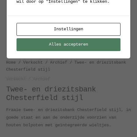
wil door op "Instellingen" te klikken.
Instellingen
Alles accepteren
Home
/
Verkocht / Archief
/ Twee- en driezitsbank
Chesterfield stijl
Verkocht / Archief
Twee- en driezitsbank
Chesterfield stijl
Fraaie twee- en driezitsbank Chesterfield stijl, in
goede staat en aan de onderzijde voorzien van
houten bolpoten met geïntegreerde wieltjes.