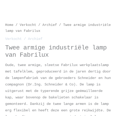
site.
Ervaring
Om onze site zo
Home
/
Verkocht / Archief
/ Twee armige industriële
goed mogelijk
te laten
lamp van Fabrilux
functioneren
tijdens je
Verkocht / Archief
bezoek. Als je
deze cookies
Twee armige industriële lamp
weigert, zal
bepaalde
van Fabrilux
functionaliteit
van de site
verdwijnen.
Oude, twee armige, sleetse Fabrilux werkplaatslamp
met tafelklem, geproduceerd in de jaren dertig door
de lampenfabriek van de gebroeders Schneider en hun
Marketing
compagnon (Dr.Ing. Schneider & Co). De lamp is
Door je
interesses en
uitgerust met de typerende grijze geëmailleerde
gedrag te delen
als je onze site
kap, waar bovenop de bakelieten schakelaar is
bezoekt, vergroot
gemonteerd. Dankzij de twee lange armen is de lamp
je de kans dat je
gepersonaliseerde
erg flexibel en heeft deze een grote reikwijdte. De
inhoud en