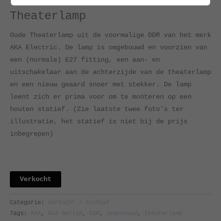
Theaterlamp
Oude Theaterlamp uit de voormalige DDR van het merk
AKA Electric. De lamp is omgebouwd en voorzien van
een (normale) E27 fitting, een aan- en
uitschakelaar aan de achterzijde van de theaterlamp
en een nieuw geaard snoer met stekker. De lamp
leent zich er prima voor om te monteren op een
houten statief. (Zie laatste twee foto’s ter
illustratie, het statief is niet bij de prijs
inbegrepen)
Verkocht
Categorie:
Verkocht / Archief
Tags:
AKA
,
AKA Berlin
,
DDR
,
omgebouwd
,
theaterlamp