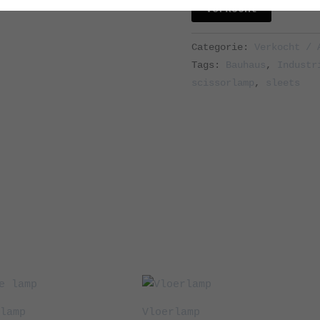
Verkocht
Categorie:
Verkocht / 
Tags:
Bauhaus
,
Industr
scissorlamp
,
sleets
lamp
Vloerlamp