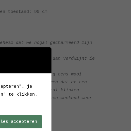
en toestand: 90 cm
eheim dat we nogal gecharmeerd zijn
 eentje tegenkomen, dan verdwijnt ie
kelmandje.’
exemplaar dan ook nog eens mooi
e er vergif op innemen dat er een
cepteren". je
el van meneer PLED zal klinken.
en" te klikken.
it exemplaar afgelopen weekend weer
’ op te tekenen.
lles accepteren