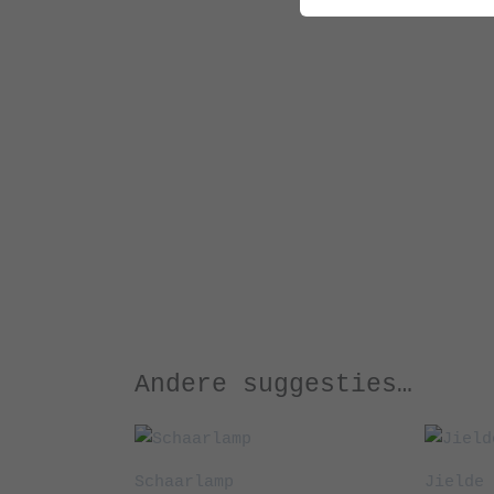
Andere suggesties…
Schaarlamp
Jielde 