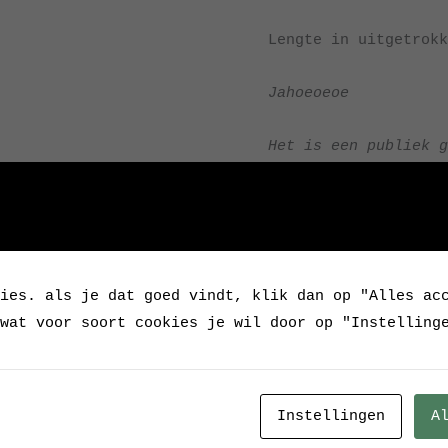
Lengte in uitgetrokk
Jahoeoeoe
Het is een publiek g
van schaarlampen.
Als we dan weer eens
op zeker in ‘ons win
Als het betreffende 
sleets is, dan kun j
ies. als je dat goed vindt, klik dan op "Alles ac
jubelkreet uit de ke
wat voor soort cookies je wil door op "Instelling
Zo viel er ook bij d
een luid ‘jahoeoeoe!
Instellingen
A