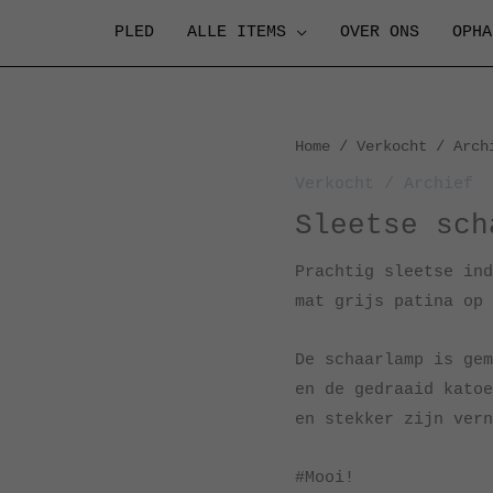
PLED
ALLE ITEMS
OVER ONS
OPHA
Home
/
Verkocht / Arch
Verkocht / Archief
Sleetse sch
Prachtig sleetse ind
mat grijs patina op 
De schaarlamp is gem
en de gedraaid katoe
en stekker zijn vern
#Mooi!