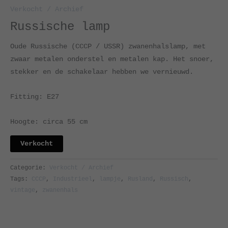
Verkocht / Archief
Russische lamp
Oude Russische (CCCP / USSR) zwanenhalslamp, met
zwaar metalen onderstel en metalen kap. Het snoer,
stekker en de schakelaar hebben we vernieuwd.
Fitting: E27
Hoogte: circa 55 cm
Verkocht
Categorie:
Verkocht / Archief
Tags:
CCCP
,
Industrieel
,
lampje
,
Rusland
,
Russisch
,
vintage
,
zwanenhals