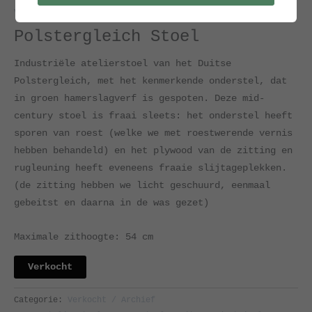
Verkocht / Archief
Polstergleich Stoel
Industriële atelierstoel van het Duitse
Polstergleich, met het kenmerkende onderstel, dat
in groen hamerslagverf is gespoten. Deze mid-
century stoel is fraai sleets: het onderstel heeft
sporen van roest (welke we met roestwerende vernis
hebben behandeld) en het plywood van de zitting en
rugleuning heeft eveneens fraaie slijtageplekken.
(de zitting hebben we licht geschuurd, eenmaal
gebeitst en daarna in de was gezet)
Maximale zithoogte: 54 cm
Verkocht
Categorie:
Verkocht / Archief