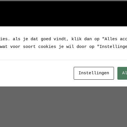
De lamp wordt geleve
(peertje)
Hoogte: 52 cm
Verkocht
ies. als je dat goed vindt, klik dan op "Alles ac
wat voor soort cookies je wil door op "Instelling
Categorie:
Verkocht / 
Tags:
laboratorium
,
Me
standaard
,
Statief
,
tr
Instellingen
A