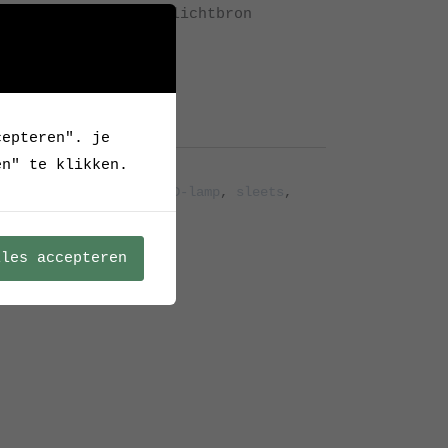
rd zonder getoonde lichtbron
cepteren". je
en" te klikken.
Archief
ssing
,
PLED light
,
PLED-lamp
,
sleets
,
ekschakelaar
lles accepteren