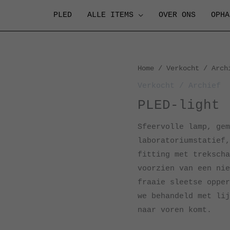
PLED
ALLE ITEMS
OVER ONS
OPHA
Home
/
Verkocht / Arch
Verkocht / Archief
PLED-light
Sfeervolle lamp, gem
laboratoriumstatief,
fitting met trekscha
voorzien van een nie
fraaie sleetse opper
we behandeld met lij
naar voren komt.