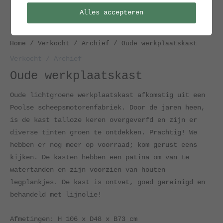
Alles accepteren
Home
/
Verkocht / Archief
/ Oude werkplaatskast
Verkocht / Archief
Oude werkplaatskast
Oude lichtgroene werkplaatskast afkomstig uit een
Poolse scheepsmotorenfabriek. Door de jaren heen,
is de kast talloze keren overgeverfd en zijn er
diverse tinten groen te ontdekken. Prachtig! We
hebben er nog meer op voorraad; kom gerust eens
kijken. De kasten hebben een patina om van te
watertanden en zijn voorzien van houten
legplankjes. De kast is ontvet, goed gereinigd en
behandeld met lijnolie!
Afmetingen: H 106 x D48 x B73 cm