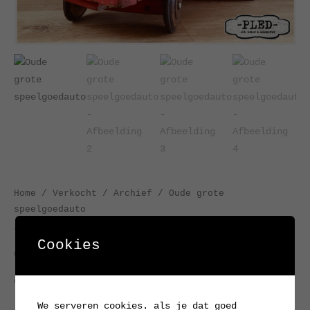
Home
/
Verkocht / Archief
/ Oude grote
speelgoedauto
Verkocht / Archief
Cookies
Oude grote speelgoedauto
occasion
We serveren cookies. als je dat goed