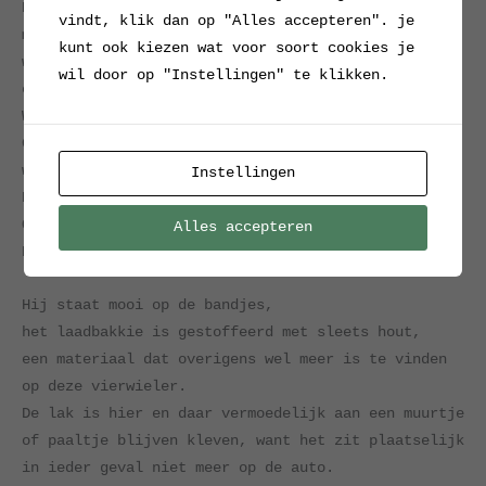
Het lag niet helemaal in de planning,
vindt, klik dan op "Alles accepteren". je
maar nu ontkomen we er niet langer aan:
kunt ook kiezen wat voor soort cookies je
we hebben een autootje op de kop getikt,
wil door op "Instellingen" te klikken.
en die moet verkocht worden.
We zijn nu dus even autoverkopers.
Gebruikte autoverkopers, om precies te zijn,
want het is een occasion.
Instellingen
En een vrachtwagen.
Ook dat nog.
Alles accepteren
Nou, daar gaan we dan maar:
Hij staat mooi op de bandjes,
het laadbakkie is gestoffeerd met sleets hout,
een materiaal dat overigens wel meer is te vinden
op deze vierwieler.
De lak is hier en daar vermoedelijk aan een muurtje
of paaltje blijven kleven, want het zit plaatselijk
in ieder geval niet meer op de auto.