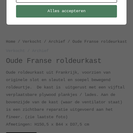
Alles accepteren
Home
/
Verkocht / Archief
/ Oude Franse roldeurkast
Verkocht / Archief
Oude Franse roldeurkast
Oude roldeurkast uit Frankrijk, voorzien van
originele slot en sleutel en soepel bewegend
roldeurtje. De kast is uitgerust met een vijftal
verplaatsbare plywood plankjes / lades. Aan de
bovenzijde van de kast (waar de ventilator staat)
is een zichtbare reparatie uitgevoerd aan het
fineer. (zie laatste foto)
Afmetingen: H150,5 x B44 x D37,5 cm