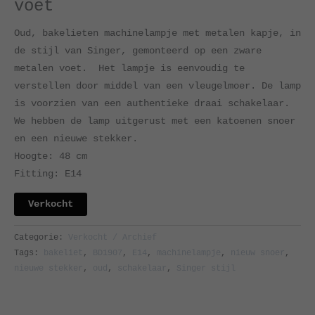
voet
Oud, bakelieten machinelampje met metalen kapje, in
de stijl van Singer, gemonteerd op een zware
metalen voet. Het lampje is eenvoudig te
verstellen door middel van een vleugelmoer. De lamp
is voorzien van een authentieke draai schakelaar.
We hebben de lamp uitgerust met een katoenen snoer
en een nieuwe stekker.
Hoogte: 48 cm
Fitting: E14
Verkocht
Categorie:
Verkocht / Archief
Tags:
bakeliet
,
BD1907
,
E14
,
machinelampje
,
nieuw snoer
,
nieuwe stekker
,
oud
,
schakelaar
,
Singer stijl