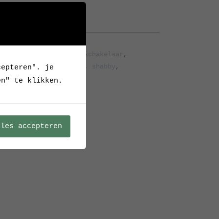
Archief
mp
,
Desklamp
,
fitting schakelaar
,
euwe stekker
,
no dents
,
shabby
,
cepteren". je
en" te klikken.
lles accepteren