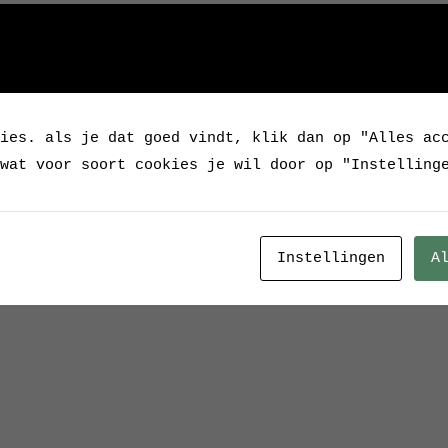
Verkocht
Categorie:
Verkocht / 
Tags:
BB1370
,
bureaula
geaard snoer
,
Hala
,
ni
ies. als je dat goed vindt, klik dan op "Alles ac
Tischleuchte
wat voor soort cookies je wil door op "Instelling
Instellingen
A