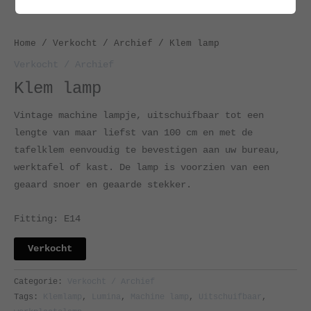
Home
/
Verkocht / Archief
/ Klem lamp
Verkocht / Archief
Klem lamp
Vintage machine lampje, uitschuifbaar tot een
lengte van maar liefst van 100 cm en met de
tafelklem eenvoudig te bevestigen aan uw bureau,
werktafel of kast. De lamp is voorzien van een
geaard snoer en geaarde stekker.
Fitting: E14
Verkocht
Categorie:
Verkocht / Archief
Tags:
Klemlamp
,
Lumina
,
Machine lamp
,
Uitschuifbaar
,