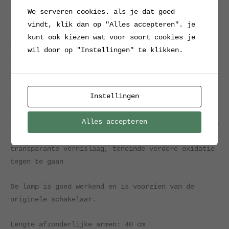
We serveren cookies. als je dat goed
vindt, klik dan op "Alles accepteren". je
kunt ook kiezen wat voor soort cookies je
Home
/
Verkocht / Archief
/ Jielde lamp
wil door op "Instellingen" te klikken.
Verkocht / Archief
Jielde lamp
Instellingen
Fraai sleetse Jielde lamp uit Frankrijk, twee
armig, voor montage aan de wand, maar je kunt ‘m
Alles accepteren
natuurlijk ook op bijvoorbeeld monteren op een oude
remschijf. De lamp is voorzien van een
transparante vernislaag, teneinde verdere oxidatie
tegen te gaan
De lamp is goed werkend en is voorzien van de
originele schakelaar.
Lengte afzonderlijke armen: 40 cm