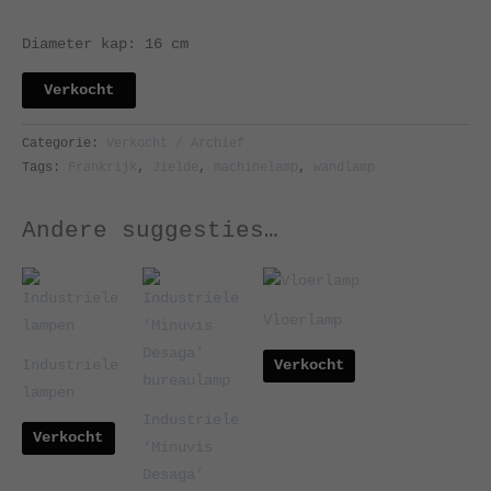
Diameter kap: 16 cm
Verkocht
Categorie:
Verkocht / Archief
Tags:
Frankrijk
,
Jielde
,
machinelamp
,
wandlamp
Andere suggesties…
Vloerlamp
Industriele
Verkocht
lampen
Industriele
Verkocht
‘Minuvis
Desaga’