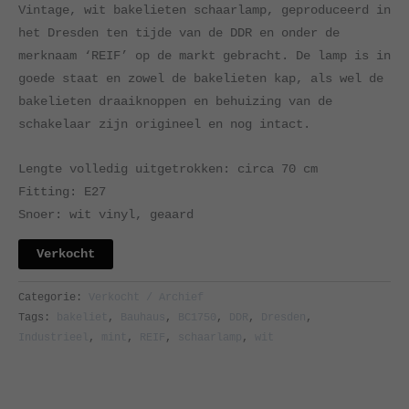
Vintage, wit bakelieten schaarlamp, geproduceerd in
het Dresden ten tijde van de DDR en onder de
merknaam ‘REIF’ op de markt gebracht. De lamp is in
goede staat en zowel de bakelieten kap, als wel de
bakelieten draaiknoppen en behuizing van de
schakelaar zijn origineel en nog intact.
Lengte volledig uitgetrokken: circa 70 cm
Fitting: E27
Snoer: wit vinyl, geaard
Verkocht
Categorie:
Verkocht / Archief
Tags:
bakeliet
,
Bauhaus
,
BC1750
,
DDR
,
Dresden
,
Industrieel
,
mint
,
REIF
,
schaarlamp
,
wit