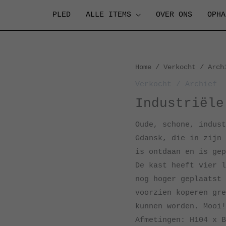
PLED
ALLE ITEMS
OVER ONS
OPHA
Home
/
Verkocht / Arch
Verkocht / Archief
Industriële
Oude, schone, indust
Gdansk, die in zijn 
is ontdaan en is gep
De kast heeft vier l
nog hoger geplaatst 
voorzien koperen gre
kunnen worden. Mooi!
Afmetingen: H104 x B