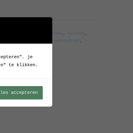
Archief
s
,
Gdansk
,
Gepolijst metaal
,
halkast
,
tje
,
koperen greepjes
,
mancavekast
,
sleets
cepteren". je
en" te klikken.
lles accepteren