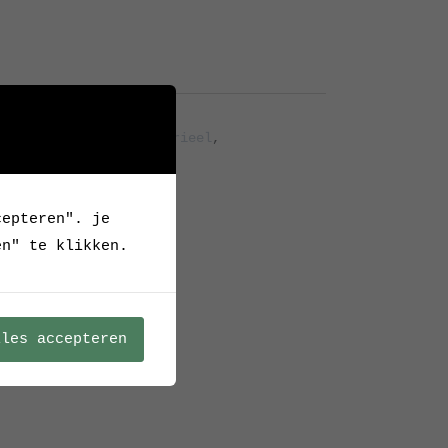
Archief
er
,
bureaulamp
,
Industrieel
,
zwaar
,
zwart
cepteren". je
en" te klikken.
lles accepteren