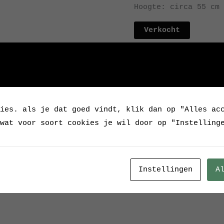
Hoogte: circa 55 cm
Verkocht
Categorie:
Verkocht / 
Tags:
Bauhaus
,
Bijzond
Ongebruikelijk
,
sale
,
ies. als je dat goed vindt, klik dan op "Alles ac
wat voor soort cookies je wil door op "Instelling
Instellingen
A