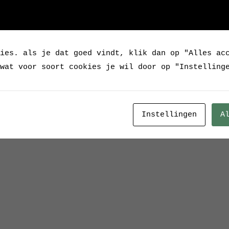
Verkocht
Categorie:
Verkocht / 
ies. als je dat goed vindt, klik dan op "Alles ac
Tags:
ijzer
,
Industrie
wat voor soort cookies je wil door op "Instelling
Instellingen
A