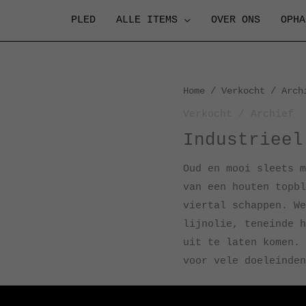
PLED
ALLE ITEMS
OVER ONS
OPHA
Home
/
Verkocht / Arch
Verkocht / Archief
Industrieel
Oud en mooi sleets m
van een houten topbl
viertal schappen. We
lijnolie, teneinde h
uit te laten komen. 
voor vele doeleinden
Afmetingen: H104 x D