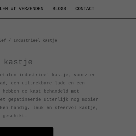
LEN of VERZENDEN
BLOGS
CONTACT
ief
/ Industrieel kastje
 kastje
etalen industrieel kastje, voorzien
ad, een uittrekbare lade en een
 hebben de kast behandeld met
et gepatineerde uiterlijk nog mooier
Een handig, leuk en sfeervol kastje,
 geschikt.
50 x B50,5 cm