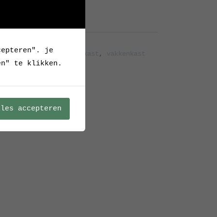
Archief
cepteren". je
el
,
kast
,
kastje
,
ladekast
,
vakkenkast
en" te klikken.
lles accepteren