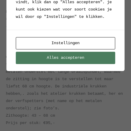
vindt, klik dan op "Alles accepteren". je
kunt ook kiezen wat voor soort cookies je
Home
/
Verkocht / Archief
/ In hoogte verstelbare
wil door op "Instellingen" te klikken.
atelier krukken
Verkocht / Archief
In hoogte verstelbare atelier
Instellingen
krukken
Oude, zeer robuuste en zware, oude atelier krukken,
Alles accepteren
voorzien van een houten zitting en een drie potig
metalen onderstel met lange draaispindel, waarmee
de zitting in hoogte is te verstellen tot maar
liefst 68 cm hoogte. De industriële krukken
hebben,. zoals het atelier krukken betaamt, her en
der verfspetters (met name op het metalen
onderstel); zie foto’s.
Zithoogte: 43 – 68 cm
Prijs per stuk: €95,-