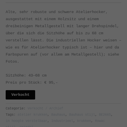
Alte, sehr robuste und schwere Atelierhocker,
ausgestattet mit einem Holzsitz und einem
dreibeinigen Metallgestell mit langer Drehspindel,
über die sich die Sitzhöhe auf bis zu 68 cm
verstellen lässt. Die industriellen Hocker weisen –
wie es für Atelierhocker typisch ist – hier und da
Farbspuren auf (vor allem am Metallgestell); siehe
Fotos.
Sitzhöhe: 43–68 cm
Preis pro Stück: € 95,-
Verkocht
Categorie:
Verkocht / Archief
Tags:
atelier krukken
,
Bauhaus
,
Bauhaus stijl
,
BE2665
,
in hoogte verstelbaar
,
Industrieel
,
krukken
,
Rowac