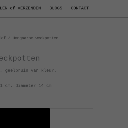
LEN of VERZENDEN
BLOGS
CONTACT
ief
/ Hongaarse weckpotten
eckpotten
, geelbruin van kleur.
1 cm, diameter 14 cm
Archief
je
,
vazen
,
weckpotten