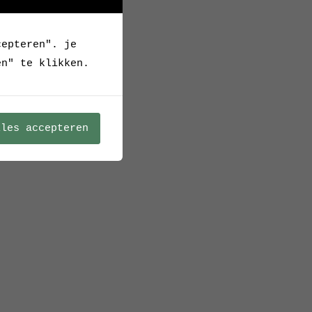
cepteren". je
en" te klikken.
lles accepteren