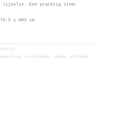
 lijnolie. Een prachtig item!
79,5 x H83 cm
Archief
keneiland
,
kookeikand
,
Lades
,
werkbank