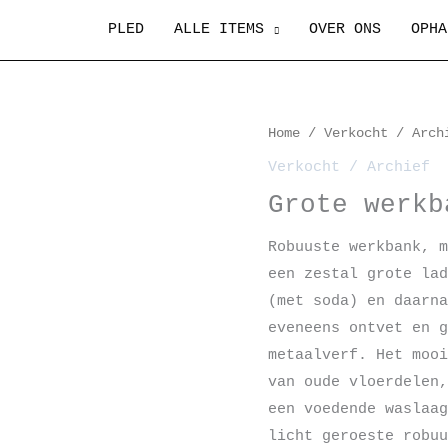
PLED
ALLE ITEMS
OVER ONS
OPHA
Home
/
Verkocht / Arch
Verkocht / Archief
Grote werkb
Robuuste werkbank, m
een zestal grote lad
(met soda) en daarna
eveneens ontvet en g
metaalverf. Het mooi
van oude vloerdelen,
een voedende waslaag
licht geroeste robuu