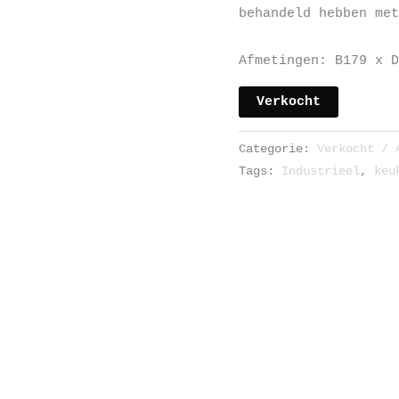
behandeld hebben met
Afmetingen: B179 x D
Verkocht
Categorie:
Verkocht / 
Tags:
Industrieel
,
keu