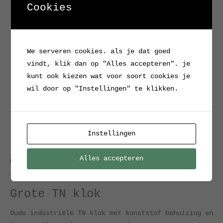
Cookies
We serveren cookies. als je dat goed
vindt, klik dan op "Alles accepteren". je
kunt ook kiezen wat voor soort cookies je
wil door op "Instellingen" te klikken.
Instellingen
Alles accepteren
Home
/
Verkocht / Archief
/ Grote TN klok
Verkocht / Archief
Grote TN klok
Oude industriële TN klok met kunststof behuizing en