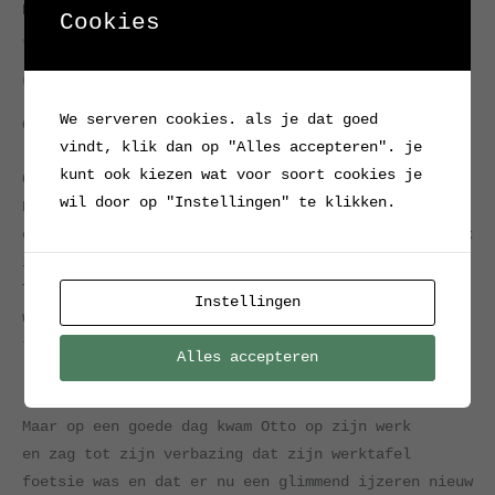
Home
/
Verkocht / Archief
/ Groene werktafel
Cookies
Verkocht / Archief
Groene werktafel
We serveren cookies. als je dat goed
Otto’s werkplek
vindt, klik dan op "Alles accepteren". je
kunt ook kiezen wat voor soort cookies je
Otto ging fluitend iedere dag naar zijn werk in
wil door op "Instellingen" te klikken.
Dresden;
een ouderwetse werkplaats waar hij verantwoordelijk
is voor de reparatie van industriële pompen.
Tot voor kort hees ie dan zo’n pomp op zijn
Instellingen
werktafel,
teneinde het mankement op te sporen en op te
Alles accepteren
lossen.
Maar op een goede dag kwam Otto op zijn werk
en zag tot zijn verbazing dat zijn werktafel
foetsie was en dat er nu een glimmend ijzeren nieuw