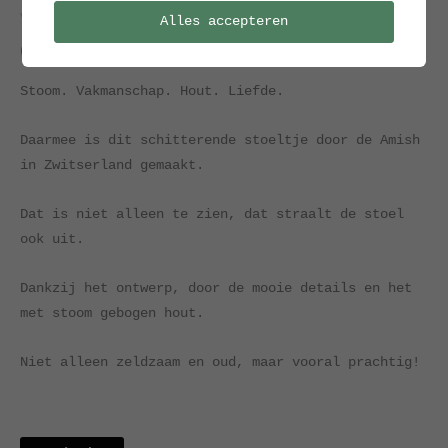
Verkocht / Archief
Alles accepteren
Oude hickary stoel
Stoom. Vakmanschap. Hout. Liefde.
Daarmee is dit schitterende stoeltje door de Amish
in Zwitserland gemaakt.
Dat is niet alleen te zien, dat straalt de stoel
ook uit.
Dankzij het ontwerp, door de mooie details en het
met stoom gebogen hout.
Niet alleen zeldzaam en oud, maar vooral prachtig!