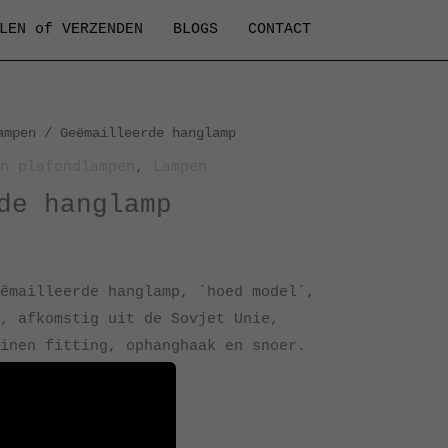
LEN of VERZENDEN
BLOGS
CONTACT
ampen
/ Geëmailleerde hanglamp
n plafondlampen
,
Lampen
de hanglamp
ëmailleerde hanglamp, ´hoed model´,
, afkomstig uit de Sovjet Unie,
inen fitting, ophanghaak en snoer.