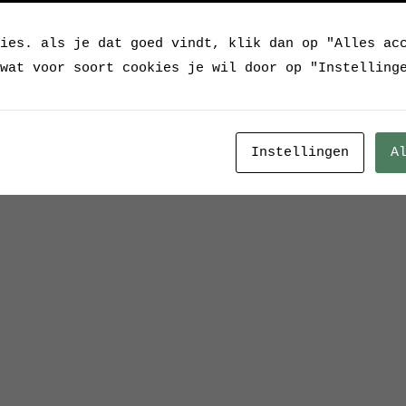
ies. als je dat goed vindt, klik dan op "Alles ac
Categorieën:
Alle lamp
wat voor soort cookies je wil door op "Instelling
Tags:
emaille
,
emaille
Instellingen
A