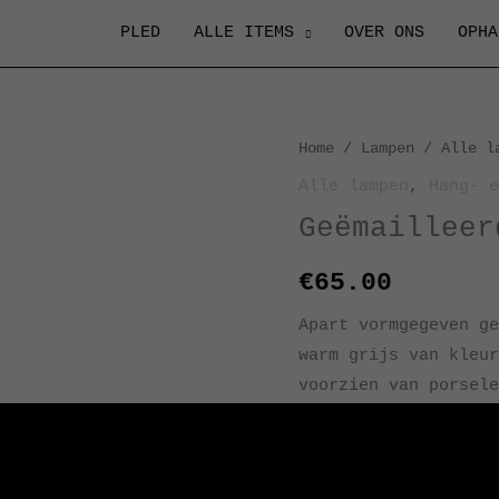
PLED
ALLE ITEMS
OVER ONS
OPHA
Home
/
Lampen
/
Alle l
Alle lampen
,
Hang- e
Geëmailleer
€
65.00
Apart vormgegeven ge
warm grijs van kleur
voorzien van porsele
Diameter kap: 30 cm
Interesse?