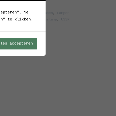
cepteren". je
en
,
Hang- en plafondlampen
,
Lampen
en" te klikken.
 hanglamp
,
hanglamp
,
Ruslamp
,
USSR
lles accepteren