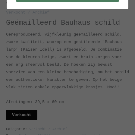
schild
Verkocht / Archief
Geëmailleerd Bauhaus schild
Gereproduceerd, vijfkleurig geëmailleerd schild,
zware kwaliteit, waarop een gestileerde ‘Bauhaus
lamp’ (Kaiser Idell) is afgebeeld. De combinatie
van de kleuren beige, zwart en bruin zorgen voor
een erg sfeervol beeld. De hoeken zij bewust
voorzien van een kleine beschadiging, om het schild
een authentieker karakter te geven. Op het beige
vlak zitten enkele oppervlakkige krasjes. Mooi!
Afmetingen: 39,5 x 60 cm
Verkocht
Categorie:
Verkocht / Archief