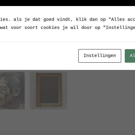
meer info over deze 
hier:
https://nl.wiki
ies. als je dat goed vindt, klik dan op "Alles ac
Interesse?
wat voor soort cookies je wil door op "Instelling
Categorie:
Diversen / 
Tags:
BD2098
,
Belgie
,
Kunstschilder
,
man
,
ou
Instellingen
A