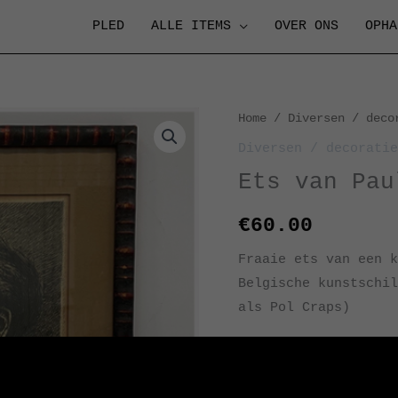
PLED
ALLE ITEMS
OVER ONS
OPHA
Home
/
Diversen / deco
Diversen / decoratie
Ets van Pau
€
60.00
Fraaie ets van een k
Belgische kunstschil
als Pol Craps)
Afmetingen lijst: B2