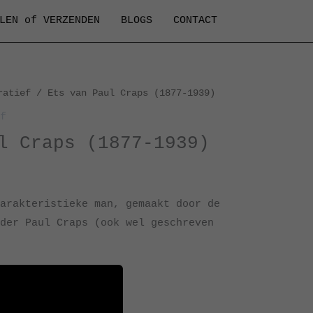
LEN of VERZENDEN
BLOGS
CONTACT
ratief
/ Ets van Paul Craps (1877-1939)
f
l Craps (1877-1939)
arakteristieke man, gemaakt door de
der Paul Craps (ook wel geschreven
9,5 x H38 cm