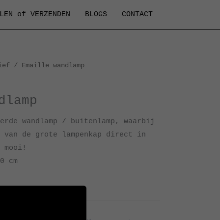
LEN of VERZENDEN
BLOGS
CONTACT
ief
/ Emaille wandlamp
dlamp
erde wandlamp / buitenlamp, waarbij
 van de grote lampenkap direct in
 mooi!
0 cm
Archief