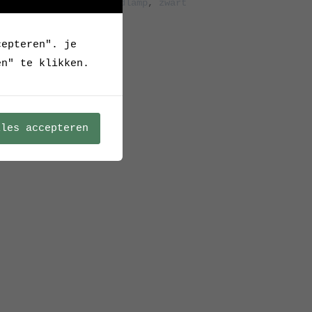
leerd
,
oud
,
ovaal
,
wandlamp
,
zwart
cepteren". je
en" te klikken.
lles accepteren