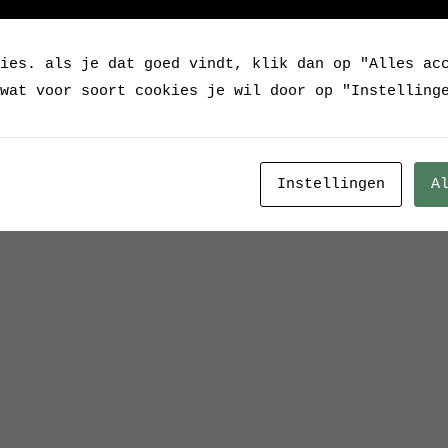
Tags:
emaille
,
geemail
ies. als je dat goed vindt, klik dan op "Alles ac
wat voor soort cookies je wil door op "Instelling
Instellingen
A