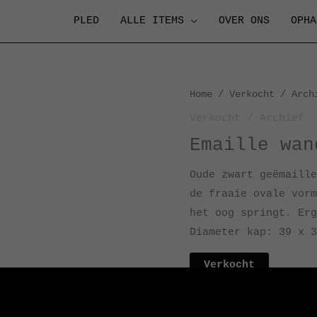
PLED
ALLE ITEMS
OVER ONS
OPHA
Home
/
Verkocht / Arch
Verkocht / Archief
Emaille wan
Oude zwart geëmaille
de fraaie ovale vorm
het oog springt. Erg
Diameter kap: 39 x 3
Verkocht
Categorie:
Verkocht / 