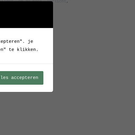
rijden
,
om de hoek
,
Verlicht
,
cepteren". je
en" te klikken.
lles accepteren