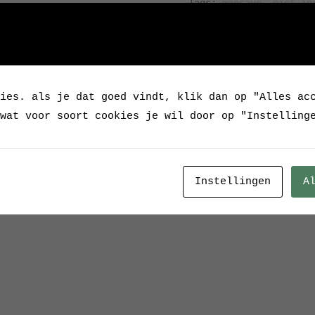
Tags:
mancave
,
niet in
verlkeersbord
ies. als je dat goed vindt, klik dan op "Alles ac
wat voor soort cookies je wil door op "Instelling
Instellingen
A