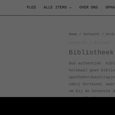
PLED
ALLE ITEMS
OVER ONS
OPHA
Home
/
Verkocht / Arch
Verkocht / Archief
Bibliotheek
Oud authentiek bibl
helemaal geen biblio
apothekerskasttrapje
nabij Dortmund, waar
om bij de bovenste d
komen. Mooi!
Afmetingen: H68 x D6