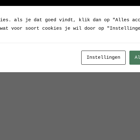
Verkocht
ies. als je dat goed vindt, klik dan op "Alles ac
Categorie:
Verkocht / 
wat voor soort cookies je wil door op "Instelling
Instellingen
A