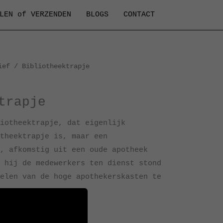
LEN of VERZENDEN
BLOGS
CONTACT
ief
/ Bibliotheektrapje
trapje
iotheektrapje, dat eigenlijk
theektrapje is, maar een
, afkomstig uit een oude apotheek
 hij de medewerkers ten dienst stond
elen van de hoge apothekerskasten te
1 x B45 cm