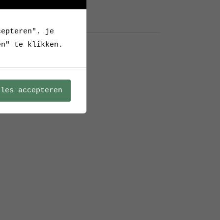
cepteren". je
Archief
en" te klikken.
lles accepteren