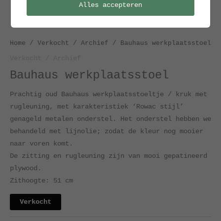
Alles accepteren
Home
/
Verkocht / Archief
/ Bauhaus werkplaatsstoel
Verkocht / Archief
Bauhaus werkplaatsstoel
Prachtig oud Bauhaus werkplaatsstoeltje / kruk met
rugleuning, met karakteristiek ‘Rowac stijl’
genageld metalen onderstel. Het onderstel hebben we
behandeld met lijnolie; zodat de kleur nog mooier
naar voren komt.
De zitting en rugleuning zijn van mooi gepatineerd
plywood.
Zithoogte: 51 cm
Verkocht