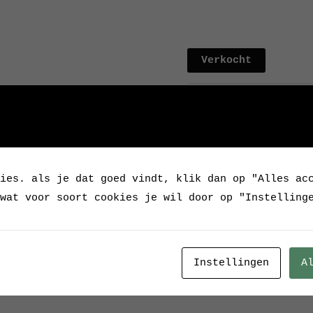
Verkocht
Categorie:
Verkocht / 
Tags:
Ama
,
beukenhout
ies. als je dat goed vindt, klik dan op "Alles ac
wat voor soort cookies je wil door op "Instelling
Instellingen
A