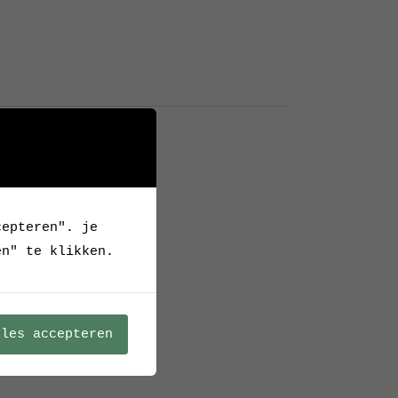
Archief
,
Duitsland
,
Elastik
cepteren". je
en" te klikken.
lles accepteren