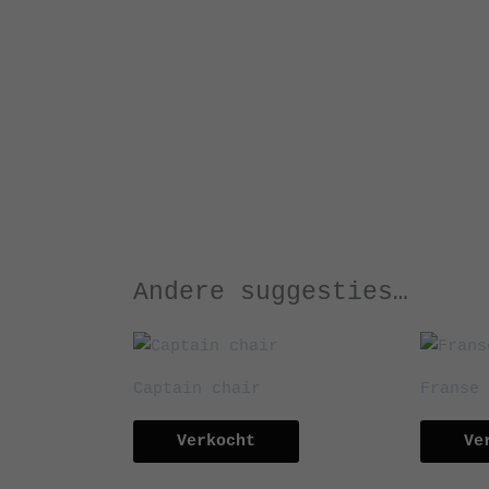
Andere suggesties…
Captain chair
Franse 
Verkocht
Ve