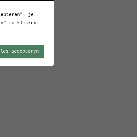
cepteren". je
en" te klikken.
lles accepteren