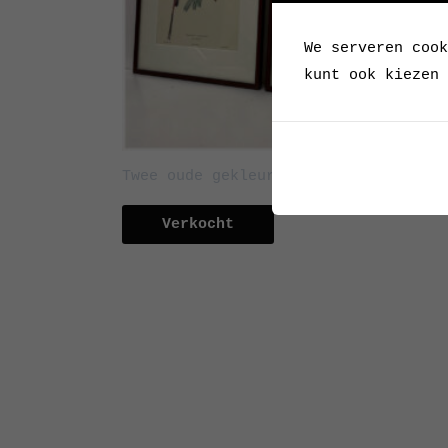
We serveren cook
kunt ook kiezen 
Twee oude gekleurde prenten van voge
Verkocht