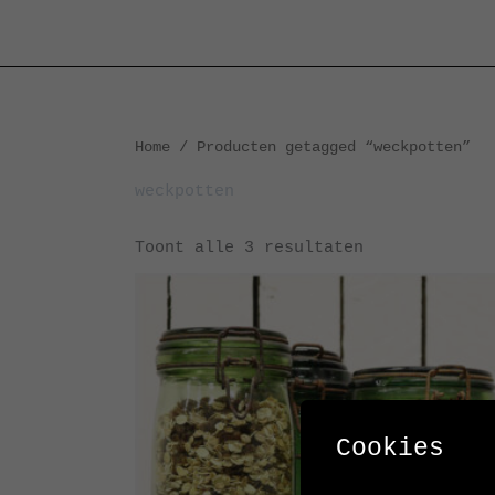
Ga
naar
de
inhoud
Gesorteerd
Home
/ Producten getagged “weckpotten”
op
nieuwste
weckpotten
Toont alle 3 resultaten
Cookies