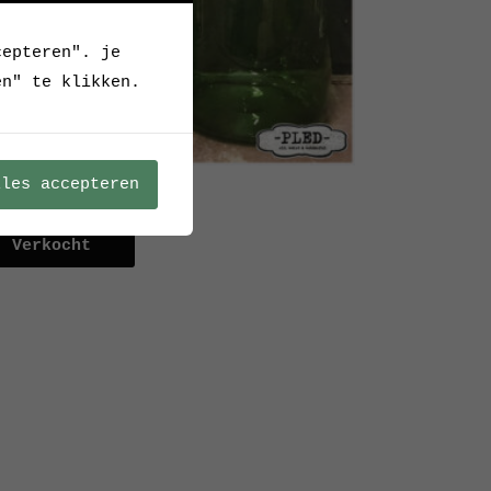
cepteren". je
en" te klikken.
lles accepteren
gaarse weckpotten
Verkocht