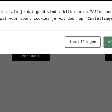
ies. als je dat goed vindt, klik dan op "Alles ac
wat voor soort cookies je wil door op "Instelling
Instellingen
A
Hongaarse weckpotten
Hon
Verkocht