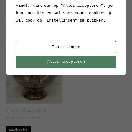
champagnekoeler van WMF,
koffiepot, MCM Berg,
vindt, klik dan op "Alles accepteren". je
1930s
Denemarken
kunt ook kiezen wat voor soort cookies je
€
179.00
€
90.00
wil door op "Instellingen" te klikken.
Interesse?
Interesse?
Instellingen
Alles accepteren
Grote verzilverde
champagneschaal
Verkocht