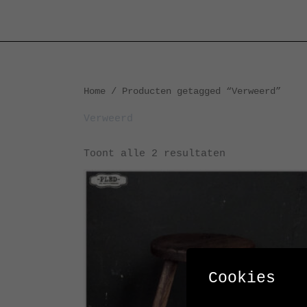
Ga
naar
de
inhoud
Gesorteerd
Home
/ Producten getagged “Verweerd”
op
nieuwste
Verweerd
Toont alle 2 resultaten
Cookies