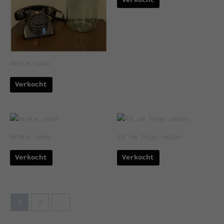
Verkocht
Grote vaas
Verkocht
Grote vaas
43 cm hoge vazen
Verkocht
Verkocht
1
2
→