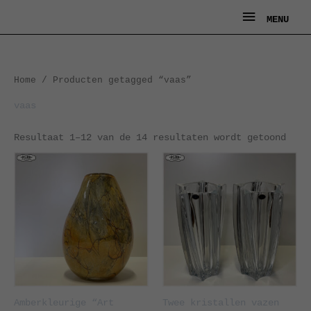
Ga
MENU
MENU
naar
de
inhoud
Geso
Home
/ Producten getagged “vaas”
op
nieu
vaas
Resultaat 1–12 van de 14 resultaten wordt getoond
Amberkleurige “Art
Twee kristallen vazen