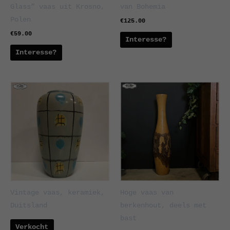
Glass” vaas uit Krosno,
van Bohemia
Polen
€
125.00
€
59.00
Interesse?
Interesse?
Vintage vaas, keramiek,
Hoge vaas van
Duitsland
berkenhout, deels met
bast
Verkocht