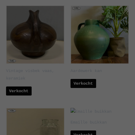
Vintage visbek vaas,
Aardewerk kan
keramiek
Verkocht
Verkocht
Emaille buikkan