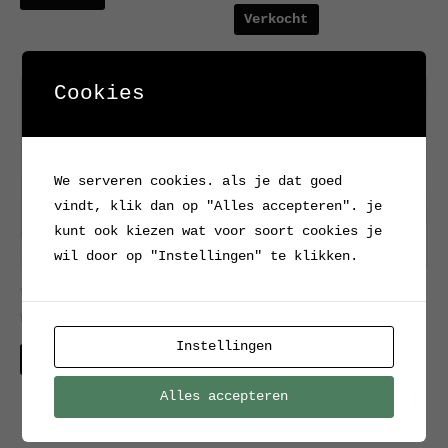
Verkocht
Cookies
We serveren cookies. als je dat goed
vindt, klik dan op "Alles accepteren". je
kunt ook kiezen wat voor soort cookies je
wil door op "Instellingen" te klikken.
Vintage vaas Bay keramik
Antieke vaas met
West Duitsland
kraanvogel en
waterplanten (circa
Instellingen
Verkocht
1910)
Alles accepteren
Verkocht