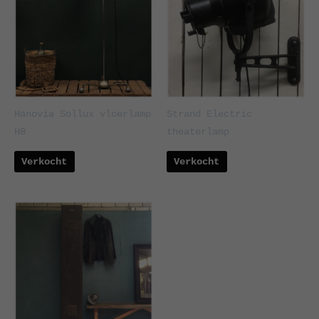
Hanovia Sollux vloerlamp
Strand Electric
H8
theaterlamp
Verkocht
Verkocht