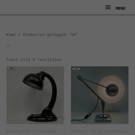
Ga
MENU
MENU
naar
de
inhoud
Gesorteerd
Home
/ Producten getagged “UK”
op
nieuwste
UK
Toont alle 9 resultaten
Bakelieten bureaulamp,
Herbert Terry Angelpoise