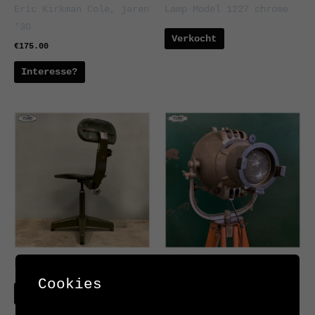
Eric Kirkman Cole, jaren
Lamp Model 1227 chrome
’30
Verkocht
€
175.00
Interesse?
Evertaut bureaustoel
Strand Electric
Cookies
Theaterlamp
Verkocht
Verkocht