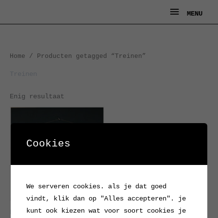
Ga
MENU
MENU
naar
de
inhoud
Home
/ Producten getagged “Treinen”
Treinen
Enig resultaat
Cookies
We serveren cookies. als je dat goed
vindt, klik dan op "Alles accepteren". je
kunt ook kiezen wat voor soort cookies je
Prent locomotieven