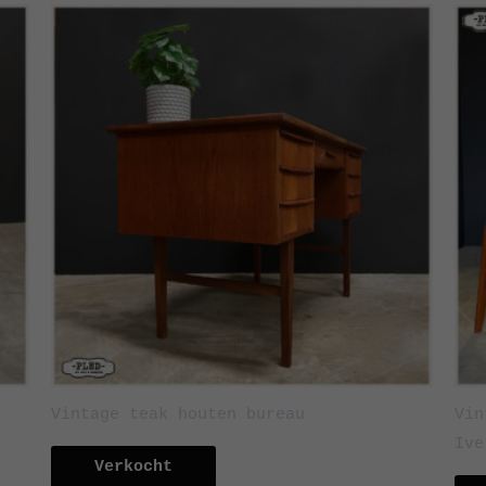
Vintage teak houten bureau
Vin
Ive
Verkocht