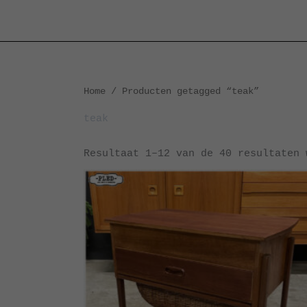
Ga
naar
de
inhoud
Home
/ Producten getagged “teak”
teak
Resultaat 1–12 van de 40 resultaten 