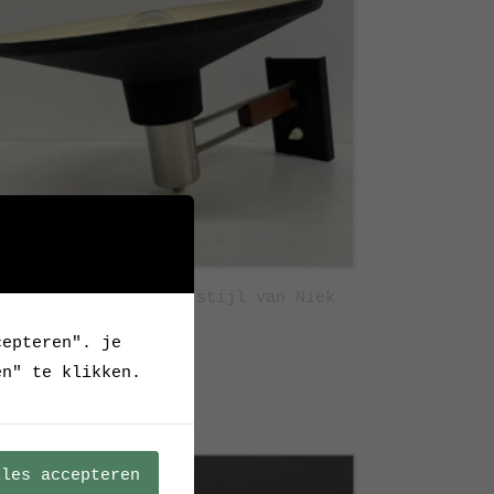
tage wandlamp in de stijl van Niek
mstra
cepteren". je
en" te klikken.
Verkocht
lles accepteren