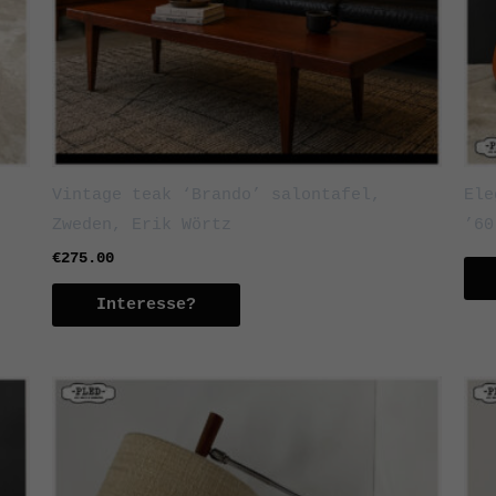
Vintage teak ‘Brando’ salontafel,
Ele
Zweden, Erik Wörtz
’60
€
275.00
Interesse?