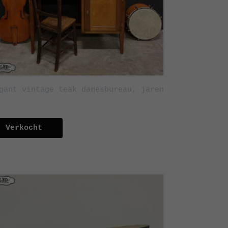
gant vintage teak damesbureau, jaren
Verkocht