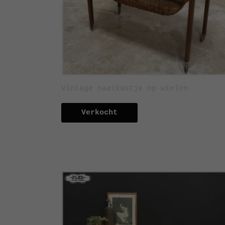
Vintage naaikastje op wielen
Verkocht