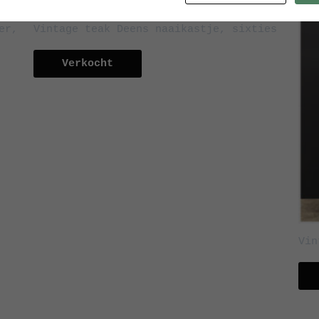
er,
Vintage teak Deens naaikastje, sixties
Verkocht
Vin