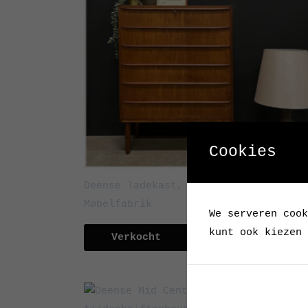
Cookies
Deense ladekast, teakfineer, Hanbjer
Møbelfabrik
We serveren cook
kunt ook kiezen 
Verkocht