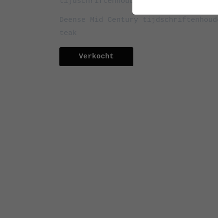
Deense Mid Century tijdschriftenhoud
teak
Verkocht