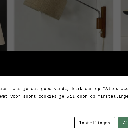
g
Vintage teak wandlamp, jaren zestig
Vin
Hie
ies. als je dat goed vindt, klik dan op "Alles ac
Verkocht
wat voor soort cookies je wil door op "Instelling
Instellingen
A