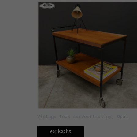
Vintage teak serveertrolley, Opal
Verkocht