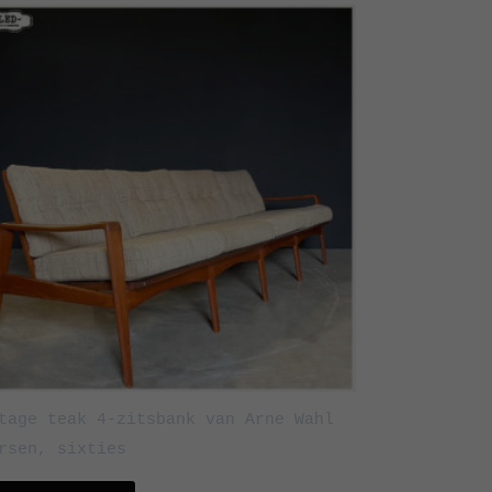
tage teak 4-zitsbank van Arne Wahl
rsen, sixties