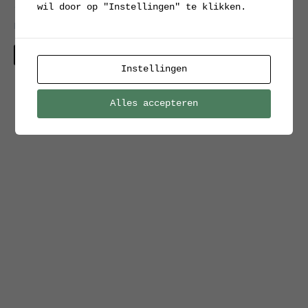
wil door op "Instellingen" te klikken.
teakfineer, Hanbjerg
ladekast, teakfineer,
Møbelfabrik
Hanbjerg Møbelfabrik
Verkocht
Verkocht
Instellingen
Alles accepteren