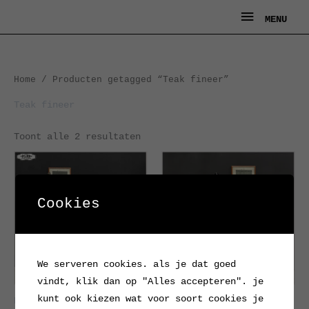
Ga
MENU
MENU
naar
de
inhoud
Gesorteerd
Home
/ Producten getagged “Teak fineer”
op
nieuwste
Teak fineer
Toont alle 2 resultaten
Cookies
We serveren cookies. als je dat goed
vindt, klik dan op "Alles accepteren". je
kunt ook kiezen wat voor soort cookies je
Deense ladekast,
Elegante Deense