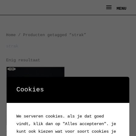
Ga
MENU
MENU
naar
de
inhoud
Home
/ Producten getagged “strak”
strak
Enig resultaat
Cookies
We serveren cookies. als je dat goed
vindt, klik dan op "Alles accepteren". je
kunt ook kiezen wat voor soort cookies je
Vintage RZB plafonnière,